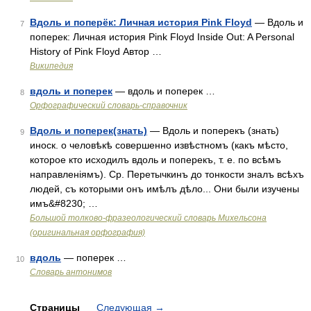
Вдоль и поперёк: Личная история Pink Floyd
— Вдоль и
7
поперек: Личная история Pink Floyd Inside Out: A Personal
History of Pink Floyd Автор …
Википедия
вдоль и поперек
— вдоль и поперек …
8
Орфографический словарь-справочник
Вдоль и поперек(знать)
— Вдоль и поперекъ (знать)
9
иноск. о человѣкѣ совершенно извѣстномъ (какъ мѣсто,
которое кто исходилъ вдоль и поперекъ, т. е. по всѣмъ
направленіямъ). Ср. Перетычкинъ до тонкости зналъ всѣхъ
людей, съ которыми онъ имѣлъ дѣло... Они были изучены
имъ&#8230; …
Большой толково-фразеологический словарь Михельсона
(оригинальная орфография)
вдоль
— поперек …
10
Словарь антонимов
Страницы
Следующая
→