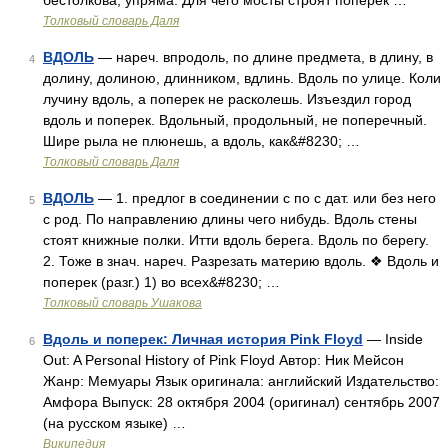
бестолкова, упряма. Для чего мосты строят поперек …
Толковый словарь Даля
ВДОЛЬ
— нареч. впродоль, по длине предмета, в длину, в
4
долину, долиною, длинником, вдлинь. Вдоль по улице. Коли
лучину вдоль, а поперек не расколешь. Изъездил город
вдоль и поперек. Вдольный, продольный, не поперечный.
Шире рыла не плюнешь, а вдоль, как&#8230; …
Толковый словарь Даля
ВДОЛЬ
— 1. предлог в соединении с по с дат. или без него
5
с род. По направлению длины чего нибудь. Вдоль стены
стоят книжные полки. Итти вдоль берега. Вдоль по берегу.
2. Тоже в знач. нареч. Разрезать материю вдоль. ❖ Вдоль и
поперек (разг.) 1) во всех&#8230; …
Толковый словарь Ушакова
Вдоль и поперек: Личная история Pink Floyd
— Inside
6
Out: A Personal History of Pink Floyd Автор: Ник Мейсон
Жанр: Мемуары Язык оригинала: английский Издательство:
Амфора Выпуск: 28 октября 2004 (оригинал) сентябрь 2007
(на русском языке) …
Википедия