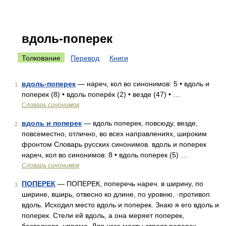
вдоль-поперек
Толкование
Перевод
Книги
вдоль-поперек
— нареч, кол во синонимов: 5 • вдоль и
1
поперек (8) • вдоль поперёк (2) • везде (47) • …
Словарь синонимов
вдоль и поперек
— вдоль поперек, повсюду, везде,
2
повсеместно, отлично, во всех направлениях, широким
фронтом Словарь русских синонимов. вдоль и поперек
нареч, кол во синонимов: 8 • вдоль поперек (5) …
Словарь синонимов
ПОПЕРЕК
— ПОПЕРЕК, поперечь нареч. в ширину, по
3
ширине, вширь, отвесно ко длине, по уровню, ·противоп.
вдоль. Исходил место вдоль и поперек. Знаю я его вдоль и
поперек. Стели ей вдоль, а она меряет поперек,